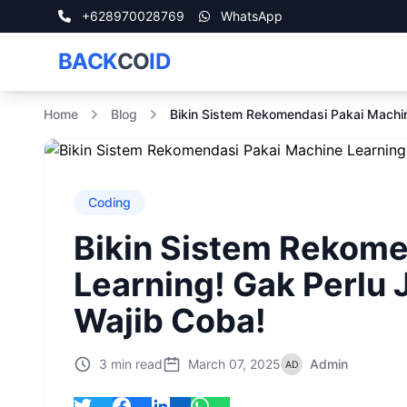
+628970028769
WhatsApp
BACK
CO
ID
Home
Blog
Bikin Sistem Rekomendasi Pakai Machin
Coding
Bikin Sistem Rekome
Learning! Gak Perlu
Wajib Coba!
3 min read
March 07, 2025
Admin