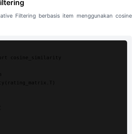
iltering
tive Filtering berbasis item menggunakan cosine
rt cosine_similarity



y(rating_matrix.T)


