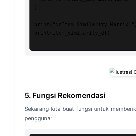
)

print("\nItem Similarity Matrix:")
print(item_similarity_df)

5. Fungsi Rekomendasi
Sekarang kita buat fungsi untuk memberik
pengguna: