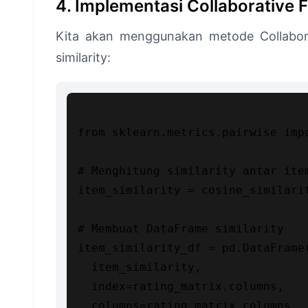
4. Implementasi Collaborative F
Kita akan menggunakan metode Collabora
similarity:
from sklearn.metrics.pairwise impo
# Menghitung similarity antar item
item_similarity = cosine_similarit
# Membuat DataFrame similarity

item_similarity_df = pd.DataFrame(
  item_similarity,

  index=rating_matrix.columns,

  columns=rating_matrix.columns
