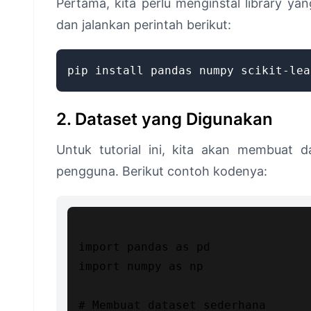
Pertama, kita perlu menginstal library y
dan jalankan perintah berikut:
pip install pandas numpy scikit-lea
2. Dataset yang Digunakan
Untuk tutorial ini, kita akan membuat d
pengguna. Berikut contoh kodenya:
import pandas as pd

import numpy as np

# Membuat dataset sederhana
