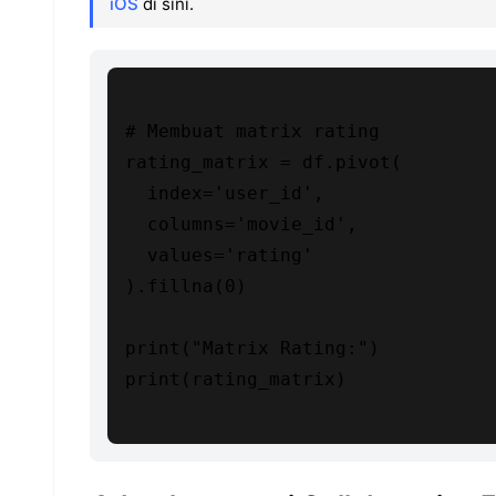
iOS
di sini.
# Membuat matrix rating

rating_matrix = df.pivot(

  index='user_id',

  columns='movie_id',

  values='rating'

).fillna(0)

print("Matrix Rating:")

print(rating_matrix)
