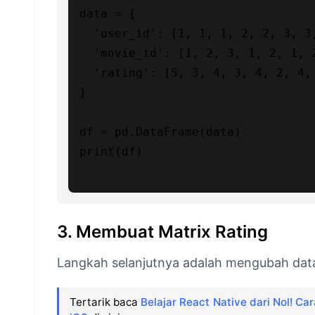
data = {

  'user_id': [1, 1, 1, 2, 2, 3, 3,
  'movie_id': [1, 2, 3, 1, 2, 1, 2
  'rating': [5, 3, 4, 3, 4, 2, 4, 
}

df = pd.DataFrame(data)

print(df)

3. Membuat Matrix Rating
Langkah selanjutnya adalah mengubah data 
Tertarik baca
Belajar React Native dari Nol! Ca