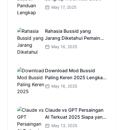
Simulator Indonesia
May 17, 2025
Rahasia Bussid yang
Jarang Diketahui Pemain
Baru Kamu Wajib Coba!
May 16, 2025
Download Mod Bussid
Paling Keren 2025 Lengkap
Mobil Bus dan Truk HD
May 16, 2025
Claude vs GPT Persaingan
AI Terkuat 2025 Siapa yang
Lebih Cerdas?
May 13, 2025