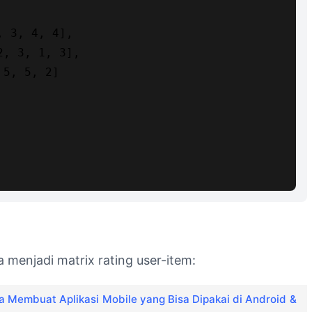
 3, 4, 4],

, 3, 1, 3],

5, 5, 2]

menjadi matrix rating user-item:
ra Membuat Aplikasi Mobile yang Bisa Dipakai di Android &