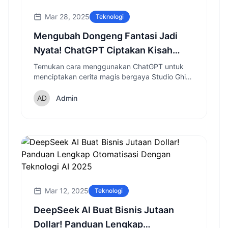
Mar 28, 2025
Teknologi
Mengubah Dongeng Fantasi Jadi
Nyata! ChatGPT Ciptakan Kisah
Magis Ala Studio Ghibli
Temukan cara menggunakan ChatGPT untuk
menciptakan cerita magis bergaya Studio Ghibli
dan mengeksplorasi dunia fantasi dengan
sentuhan kecerdasan buatan modern.
Admin
Mar 12, 2025
Teknologi
DeepSeek AI Buat Bisnis Jutaan
Dollar! Panduan Lengkap