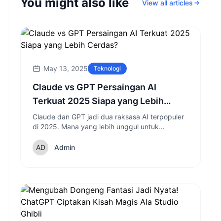
You might also like
View all articles
May 13, 2025
Teknologi
Claude vs GPT Persaingan AI
Terkuat 2025 Siapa yang Lebih
Cerdas?
Claude dan GPT jadi dua raksasa AI terpopuler
di 2025. Mana yang lebih unggul untuk
pekerjaan, coding, dan percakapan?
Admin