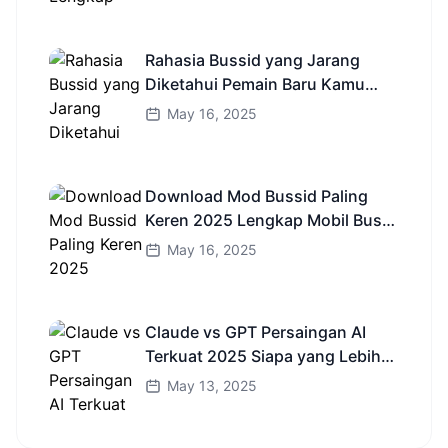
Rahasia Bussid yang Jarang
Diketahui Pemain Baru Kamu
Wajib Coba!
May 16, 2025
Download Mod Bussid Paling
Keren 2025 Lengkap Mobil Bus
dan Truk HD
May 16, 2025
Claude vs GPT Persaingan AI
Terkuat 2025 Siapa yang Lebih
Cerdas?
May 13, 2025