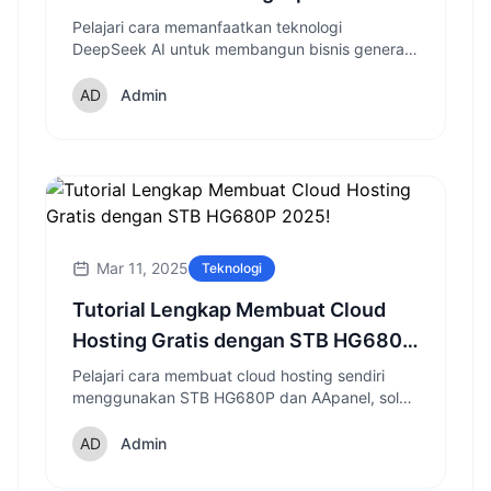
Otomatisasi Dengan Teknologi AI
Pelajari cara memanfaatkan teknologi
DeepSeek AI untuk membangun bisnis generasi
2025
lead otomatis yang menguntungkan dengan
panduan lengkap strategi konversi tinggi.
Admin
Mar 11, 2025
Teknologi
Tutorial Lengkap Membuat Cloud
Hosting Gratis dengan STB HG680P
2025!
Pelajari cara membuat cloud hosting sendiri
menggunakan STB HG680P dan AApanel, solusi
hemat untuk hosting website yang bisa diakses
24 jam nonstop.
Admin