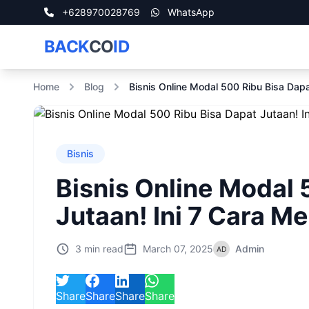
+628970028769
WhatsApp
BACK
CO
ID
Home
Blog
Bisnis Online Modal 500 Ribu Bisa Dapa
Bisnis
Bisnis Online Modal 
Jutaan! Ini 7 Cara M
3 min read
March 07, 2025
Admin
Share
Share
Share
Share