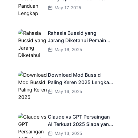
Simulator Indonesia
May 17, 2025
Rahasia Bussid yang
Jarang Diketahui Pemain
Baru Kamu Wajib Coba!
May 16, 2025
Download Mod Bussid
Paling Keren 2025 Lengkap
Mobil Bus dan Truk HD
May 16, 2025
Claude vs GPT Persaingan
AI Terkuat 2025 Siapa yang
Lebih Cerdas?
May 13, 2025