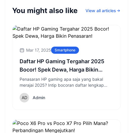
You might also like
View all articles
Mar 17, 2025
Smartphone
Daftar HP Gaming Tergahar 2025
Bocor! Spek Dewa, Harga Bikin
Penasaran!
Penasaran HP gaming apa saja yang bakal
merajai 2025? Intip bocoran daftar lengkap
dengan spesifikasi dewa dan fitur canggih yang
siap memanjakan gamer!
Admin