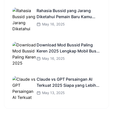
Rahasia Bussid yang Jarang
Diketahui Pemain Baru Kamu
Wajib Coba!
May 16, 2025
Download Mod Bussid Paling
Keren 2025 Lengkap Mobil Bus
dan Truk HD
May 16, 2025
Claude vs GPT Persaingan AI
Terkuat 2025 Siapa yang Lebih
Cerdas?
May 13, 2025