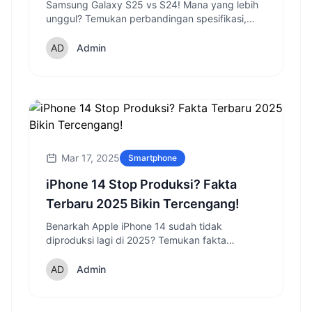
di 2025?
Samsung Galaxy S25 vs S24! Mana yang lebih
unggul? Temukan perbandingan spesifikasi,
fitur, dan inovasi terbaru dari penerus Galaxy S
series di 2025.
Admin
Mar 17, 2025
Smartphone
iPhone 14 Stop Produksi? Fakta
Terbaru 2025 Bikin Tercengang!
Benarkah Apple iPhone 14 sudah tidak
diproduksi lagi di 2025? Temukan fakta
sebenarnya dan kejutan tentang
ketersediaannya saat ini.
Admin