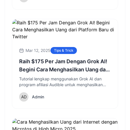
Mar 12, 2025
Tips & Trick
Raih $175 Per Jam Dengan Grok AI!
Begini Cara Menghasilkan Uang dari
Platform Baru di Twitter
Tutorial lengkap menggunakan Grok AI dan
program afiliasi Audible untuk menghasilkan
penghasilan tambahan tanpa modal dan
followers. Simak strateginya!
Admin