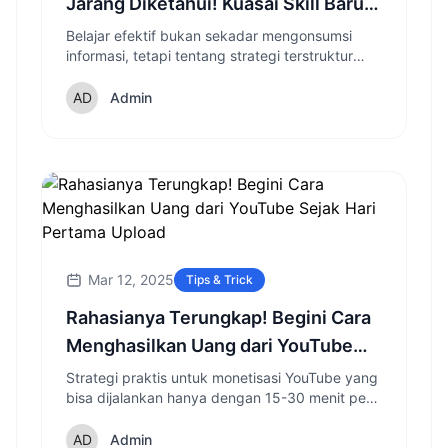
Jarang Diketahui! Kuasai Skill Baru
10x Lebih Cepat
Belajar efektif bukan sekadar mengonsumsi
informasi, tetapi tentang strategi terstruktur
untuk menguasai keterampilan baru. Temukan
metode terbukti untuk belajar 10x lebih cepat!
Admin
Mar 12, 2025
Tips & Trick
Rahasianya Terungkap! Begini Cara
Menghasilkan Uang dari YouTube
Sejak Hari Pertama Upload
Strategi praktis untuk monetisasi YouTube yang
bisa dijalankan hanya dengan 15-30 menit per
hari tanpa perlu menunggu program partner
YouTube.
Admin