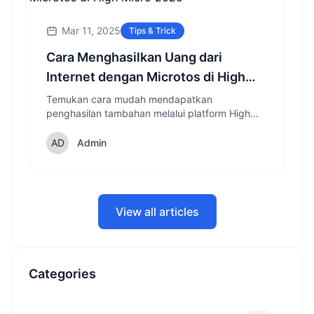
Mar 11, 2025
Tips & Trick
Cara Menghasilkan Uang dari
Internet dengan Microtos di High
Micro 2025
Temukan cara mudah mendapatkan
penghasilan tambahan melalui platform High
Micro yang menawarkan tugas-tugas
sederhana tanpa memerlukan skill khusus,
Admin
cocok untuk uang jajan tambahan.
View all articles
Categories