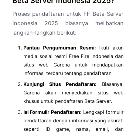
Beta Server Indonesia 2025?
Proses pendaftaran untuk FF Beta Server
Indonesia 2025 biasanya melibatkan
langkah-langkah berikut:
Pantau Pengumuman Resmi:
Ikuti akun
media sosial resmi Free Fire Indonesia dan
situs web Garena untuk mendapatkan
informasi terbaru tentang pendaftaran.
Kunjungi Situs Pendaftaran:
Biasanya,
Garena akan menyediakan situs web
khusus untuk pendaftaran Beta Server.
Isi Formulir Pendaftaran:
Lengkapi formulir
pendaftaran dengan informasi yang akurat,
seperti ID game, nama, email, dan