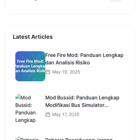
Latest Articles
Free Fire Mod: Panduan Lengkap
dan Analisis Risiko
May 19, 2025
Mod Bussid: Panduan Lengkap
Modifikasi Bus Simulator
Indonesia
May 17, 2025
Rahasia Bussid yang Jarang