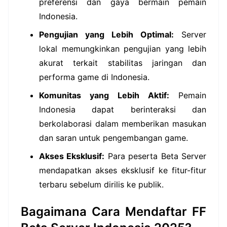
preferensi dan gaya bermain pemain
Indonesia.
Pengujian yang Lebih Optimal:
Server
lokal memungkinkan pengujian yang lebih
akurat terkait stabilitas jaringan dan
performa game di Indonesia.
Komunitas yang Lebih Aktif:
Pemain
Indonesia dapat berinteraksi dan
berkolaborasi dalam memberikan masukan
dan saran untuk pengembangan game.
Akses Eksklusif:
Para peserta Beta Server
mendapatkan akses eksklusif ke fitur-fitur
terbaru sebelum dirilis ke publik.
Bagaimana Cara Mendaftar FF