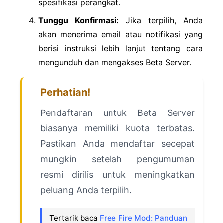
spesifikasi perangkat.
Tunggu Konfirmasi:
Jika terpilih, Anda
akan menerima email atau notifikasi yang
berisi instruksi lebih lanjut tentang cara
mengunduh dan mengakses Beta Server.
Perhatian!
Pendaftaran untuk Beta Server
biasanya memiliki kuota terbatas.
Pastikan Anda mendaftar secepat
mungkin setelah pengumuman
resmi dirilis untuk meningkatkan
peluang Anda terpilih.
Tertarik baca
Free Fire Mod: Panduan