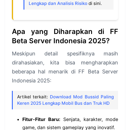
Lengkap dan Analisis Risiko
di sini.
Apa yang Diharapkan di FF
Beta Server Indonesia 2025?
Meskipun detail spesifiknya masih
dirahasiakan, kita bisa mengharapkan
beberapa hal menarik di FF Beta Server
Indonesia 2025:
Artikel terkait:
Download Mod Bussid Paling
Keren 2025 Lengkap Mobil Bus dan Truk HD
Fitur-Fitur Baru:
Senjata, karakter, mode
game, dan sistem gameplay yang inovatif.