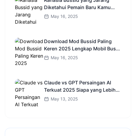
Diketahui Pemain Baru Kamu
Wajib Coba!
May 16, 2025
Download Mod Bussid Paling
Keren 2025 Lengkap Mobil Bus
dan Truk HD
May 16, 2025
Claude vs GPT Persaingan AI
Terkuat 2025 Siapa yang Lebih
Cerdas?
May 13, 2025