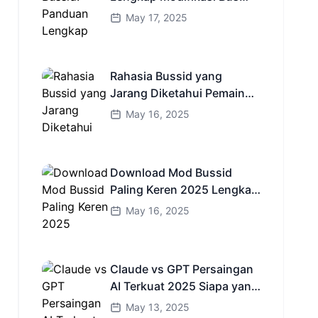
Simulator Indonesia
May 17, 2025
Rahasia Bussid yang
Jarang Diketahui Pemain
Baru Kamu Wajib Coba!
May 16, 2025
Download Mod Bussid
Paling Keren 2025 Lengkap
Mobil Bus dan Truk HD
May 16, 2025
Claude vs GPT Persaingan
AI Terkuat 2025 Siapa yang
Lebih Cerdas?
May 13, 2025