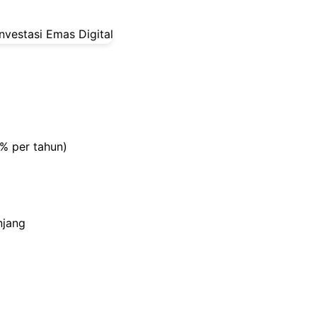
0% per tahun)
njang