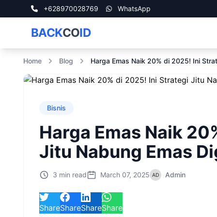
+628970028769
WhatsApp
BACK
CO
ID
Home
Blog
Harga Emas Naik 20% di 2025! Ini Strate
Bisnis
Harga Emas Naik 20% 
Jitu Nabung Emas Digi
3 min read
March 07, 2025
Admin
Share
Share
Share
Share