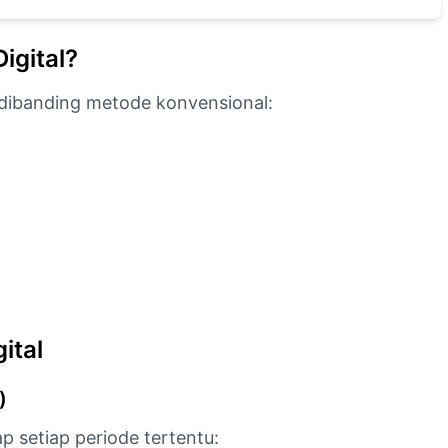
gital?
dibanding metode konvensional:
ital
)
ap setiap periode tertentu: