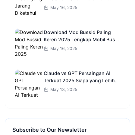
Wajib Coba!
May 16, 2025
Download Mod Bussid Paling
Keren 2025 Lengkap Mobil Bus
dan Truk HD
May 16, 2025
Claude vs GPT Persaingan AI
Terkuat 2025 Siapa yang Lebih
Cerdas?
May 13, 2025
Subscribe to Our Newsletter