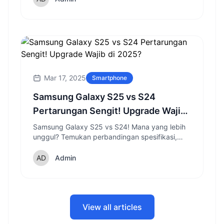
Mar 17, 2025
Smartphone
Samsung Galaxy S25 vs S24
Pertarungan Sengit! Upgrade Wajib
di 2025?
Samsung Galaxy S25 vs S24! Mana yang lebih
unggul? Temukan perbandingan spesifikasi,
fitur, dan inovasi terbaru dari penerus Galaxy S
series di 2025.
Admin
View all articles