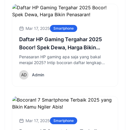
Mar 17, 2025
Smartphone
Daftar HP Gaming Tergahar 2025
Bocor! Spek Dewa, Harga Bikin
Penasaran!
Penasaran HP gaming apa saja yang bakal
merajai 2025? Intip bocoran daftar lengkap
dengan spesifikasi dewa dan fitur canggih yang
siap memanjakan gamer!
Admin
Mar 17, 2025
Smartphone