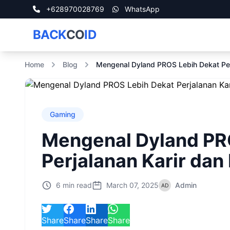
+628970028769
WhatsApp
BACK
CO
ID
Home
Blog
Mengenal Dyland PROS Lebih Dekat Perj
Gaming
Mengenal Dyland PR
Perjalanan Karir dan
6 min read
March 07, 2025
Admin
Share
Share
Share
Share