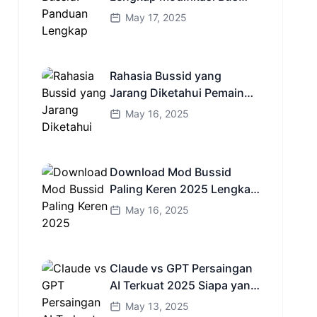
Simulator Indonesia
May 17, 2025
Rahasia Bussid yang
Jarang Diketahui Pemain
Baru Kamu Wajib Coba!
May 16, 2025
Download Mod Bussid
Paling Keren 2025 Lengkap
Mobil Bus dan Truk HD
May 16, 2025
Claude vs GPT Persaingan
AI Terkuat 2025 Siapa yang
Lebih Cerdas?
May 13, 2025