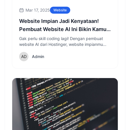
Mar 17, 2025
Website
Website Impian Jadi Kenyataan!
Pembuat Website AI Ini Bikin Kamu
Lupa Coding!
Gak perlu skill coding lagi! Dengan pembuat
website AI dari Hostinger, website impianmu
bisa online dalam hitungan menit, lengkap
dengan custom domain gratis. Simak caranya!
Admin