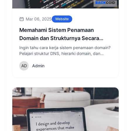
Mar 06, 2025
Website
Memahami Sistem Penamaan
Domain dan Strukturnya Secara
Lengkap
Ingin tahu cara kerja sistem penamaan domain?
Pelajari struktur DNS, hierarki domain, dan
manfaatnya untuk website dan bisnis online
Anda.
Admin