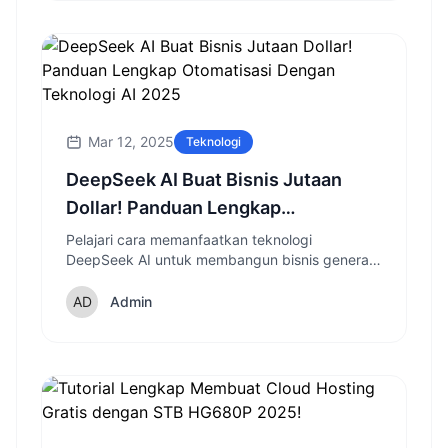
Mar 12, 2025
Teknologi
DeepSeek AI Buat Bisnis Jutaan
Dollar! Panduan Lengkap
Otomatisasi Dengan Teknologi AI
Pelajari cara memanfaatkan teknologi
DeepSeek AI untuk membangun bisnis generasi
2025
lead otomatis yang menguntungkan dengan
panduan lengkap strategi konversi tinggi.
Admin