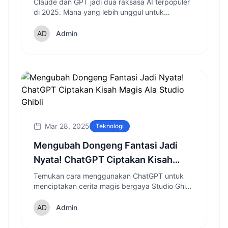
Claude dan GPT jadi dua raksasa AI terpopuler
di 2025. Mana yang lebih unggul untuk
pekerjaan, coding, dan percakapan?
Admin
Mar 28, 2025
Teknologi
Mengubah Dongeng Fantasi Jadi
Nyata! ChatGPT Ciptakan Kisah
Magis Ala Studio Ghibli
Temukan cara menggunakan ChatGPT untuk
menciptakan cerita magis bergaya Studio Ghibli
dan mengeksplorasi dunia fantasi dengan
sentuhan kecerdasan buatan modern.
Admin