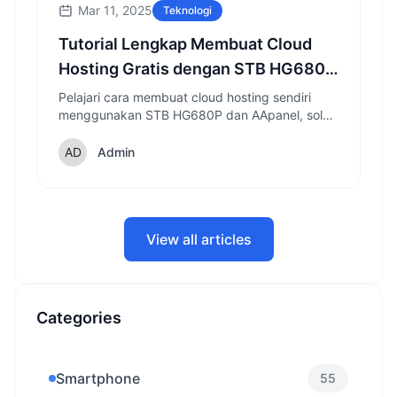
Mar 11, 2025
Teknologi
Tutorial Lengkap Membuat Cloud
Hosting Gratis dengan STB HG680P
2025!
Pelajari cara membuat cloud hosting sendiri
menggunakan STB HG680P dan AApanel, solusi
hemat untuk hosting website yang bisa diakses
24 jam nonstop.
Admin
View all articles
Categories
Smartphone
55