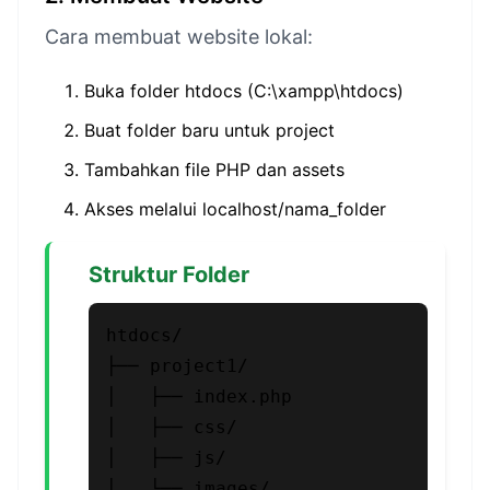
Cara membuat website lokal:
Buka folder htdocs (C:\xampp\htdocs)
Buat folder baru untuk project
Tambahkan file PHP dan assets
Akses melalui localhost/nama_folder
Struktur Folder
htdocs/

├── project1/

│   ├── index.php

│   ├── css/

│   ├── js/

│   └── images/
