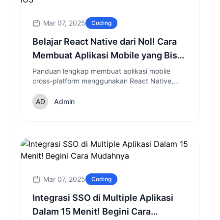
Mar 07, 2025
Coding
Belajar React Native dari Nol! Cara
Membuat Aplikasi Mobile yang Bisa
Dipakai di Android & iOS
Panduan lengkap membuat aplikasi mobile
cross-platform menggunakan React Native,
mulai dari instalasi hingga publishing ke Play
Store dan App Store.
Admin
Mar 07, 2025
Coding
Integrasi SSO di Multiple Aplikasi
Dalam 15 Menit! Begini Cara