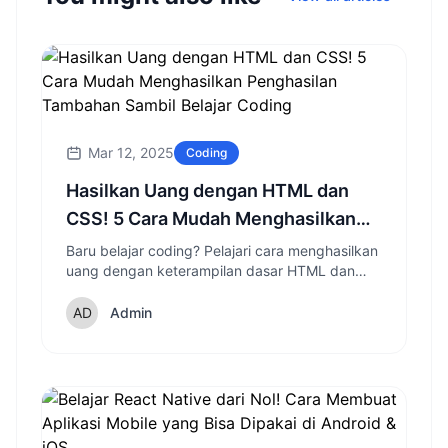
Mar 12, 2025
Coding
Hasilkan Uang dengan HTML dan
CSS! 5 Cara Mudah Menghasilkan
Penghasilan Tambahan Sambil
Baru belajar coding? Pelajari cara menghasilkan
uang dengan keterampilan dasar HTML dan
Belajar Coding
CSS tanpa perlu menguasai JavaScript atau
bahasa programming lanjutan.
Admin