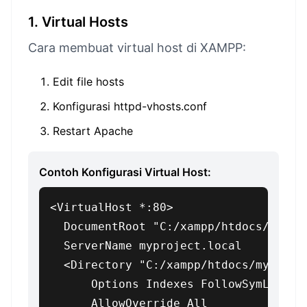
1. Virtual Hosts
Cara membuat virtual host di XAMPP:
Edit file hosts
Konfigurasi httpd-vhosts.conf
Restart Apache
Contoh Konfigurasi Virtual Host:
<VirtualHost *:80>

  DocumentRoot "C:/xampp/htdocs/myproj
  ServerName myproject.local

  <Directory "C:/xampp/htdocs/myprojec
      Options Indexes FollowSymLinks

      AllowOverride All
