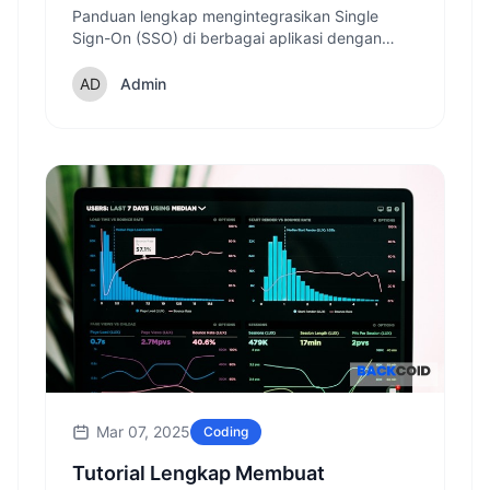
Mudahnya
Panduan lengkap mengintegrasikan Single
Sign-On (SSO) di berbagai aplikasi dengan
cepat dan mudah, disertai contoh implementasi
dan tips keamanan.
Admin
Mar 07, 2025
Coding
Tutorial Lengkap Membuat