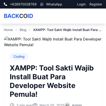
+628970028769
WhatsApp
Login
Register
BACK
CO
ID
Home
Blog
XAMPP: Tool Sakti Wajib Install Buat Para Developer Website Pemula!
Coding
XAMPP: Tool Sakti Wajib
Install Buat Para
Developer Website
Pemula!
3 min read
March 05, 2025
Admin