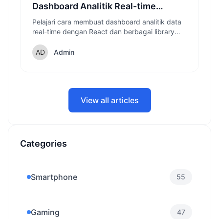
Dashboard Analitik Real-time
dengan React
Pelajari cara membuat dashboard analitik data
real-time dengan React dan berbagai library
pendukung yang akan membuat visualisasi
data Anda menjadi interaktif dan informatif.
Admin
View all articles
Categories
Smartphone
55
Gaming
47