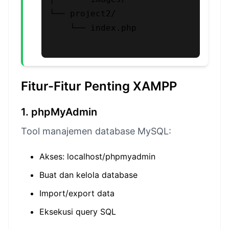
└── project2/

    └── index.php

Fitur-Fitur Penting XAMPP
1. phpMyAdmin
Tool manajemen database MySQL:
Akses: localhost/phpmyadmin
Buat dan kelola database
Import/export data
Eksekusi query SQL