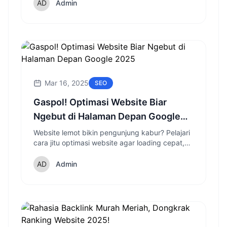
Admin
Mar 16, 2025
SEO
Gaspol! Optimasi Website Biar
Ngebut di Halaman Depan Google
2025
Website lemot bikin pengunjung kabur? Pelajari
cara jitu optimasi website agar loading cepat,
SEO friendly, dan user experience makin
mantap!
Admin