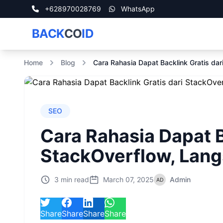
+628970028769
WhatsApp
BACK
CO
ID
Home
Blog
Cara Rahasia Dapat Backlink Gratis dar
SEO
Cara Rahasia Dapat B
StackOverflow, Lang
3 min read
March 07, 2025
Admin
Share
Share
Share
Share