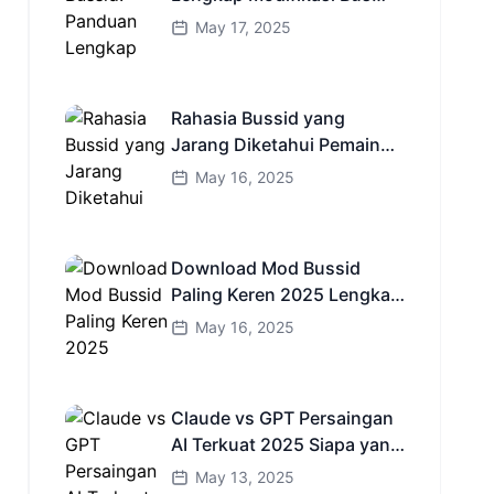
Simulator Indonesia
May 17, 2025
Rahasia Bussid yang
Jarang Diketahui Pemain
Baru Kamu Wajib Coba!
May 16, 2025
Download Mod Bussid
Paling Keren 2025 Lengkap
Mobil Bus dan Truk HD
May 16, 2025
Claude vs GPT Persaingan
AI Terkuat 2025 Siapa yang
Lebih Cerdas?
May 13, 2025