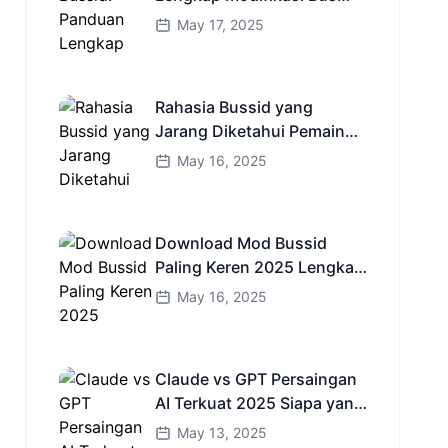
Simulator Indonesia
May 17, 2025
Rahasia Bussid yang
Jarang Diketahui Pemain
Baru Kamu Wajib Coba!
May 16, 2025
Download Mod Bussid
Paling Keren 2025 Lengkap
Mobil Bus dan Truk HD
May 16, 2025
Claude vs GPT Persaingan
AI Terkuat 2025 Siapa yang
Lebih Cerdas?
May 13, 2025