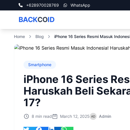
+628970028769
WhatsApp
BACK
CO
ID
Home
Blog
iPhone 16 Series Resmi Masuk Indonesi
Smartphone
iPhone 16 Series Re
Haruskah Beli Sekar
17?
8 min read
March 12, 2025
Admin