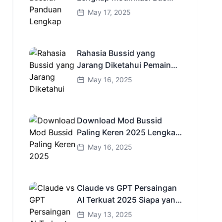
Simulator Indonesia
May 17, 2025
Rahasia Bussid yang
Jarang Diketahui Pemain
Baru Kamu Wajib Coba!
May 16, 2025
Download Mod Bussid
Paling Keren 2025 Lengkap
Mobil Bus dan Truk HD
May 16, 2025
Claude vs GPT Persaingan
AI Terkuat 2025 Siapa yang
Lebih Cerdas?
May 13, 2025