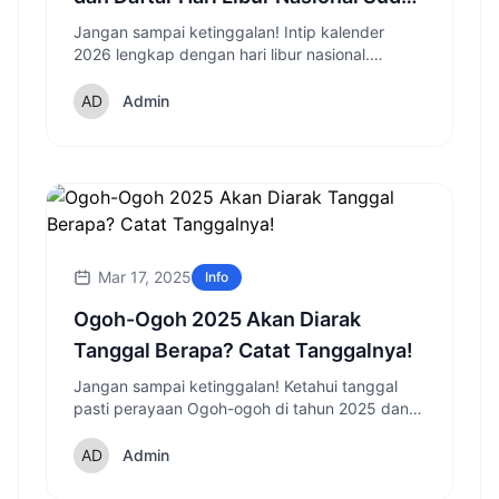
Rilis!
Jangan sampai ketinggalan! Intip kalender
2026 lengkap dengan hari libur nasional.
Rencanakan liburanmu dari sekarang dan
nikmati momen spesial di 2026!
Admin
Mar 17, 2025
Info
Ogoh-Ogoh 2025 Akan Diarak
Tanggal Berapa? Catat Tanggalnya!
Jangan sampai ketinggalan! Ketahui tanggal
pasti perayaan Ogoh-ogoh di tahun 2025 dan
persiapkan dirimu untuk kemeriahannya.
Admin