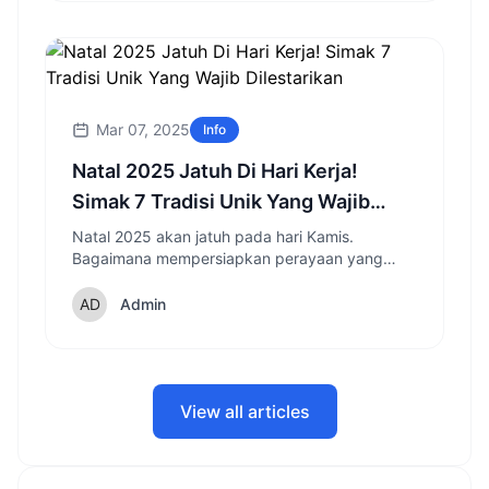
Mar 07, 2025
Info
Natal 2025 Jatuh Di Hari Kerja!
Simak 7 Tradisi Unik Yang Wajib
Dilestarikan
Natal 2025 akan jatuh pada hari Kamis.
Bagaimana mempersiapkan perayaan yang
berkesan di tengah kesibukan? Temukan
inspirasi tradisi natal unik dari berbagai daerah!
Admin
View all articles