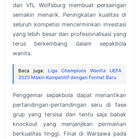
dan VfL Wolfsburg membuat persaingan
semakin menarik. Peningkatan kualitas di
seluruh kompetisi mencerminkan investasi
yang lebih besar dan profesionalisasi yang
terus berkembang dalam sepakbola
wanita.
Baca juga:
Liga Champions Wanita UEFA
2025 Makin Kompetitif dengan Format Baru
Penggemar sepakbola dapat menantikan
pertandingan-pertandingan seru di fase
grup yang tersisa dan tentu saja babak
knockout yang menjanjikan permainan
berkualitas tinggi. Final di Warsawa pada