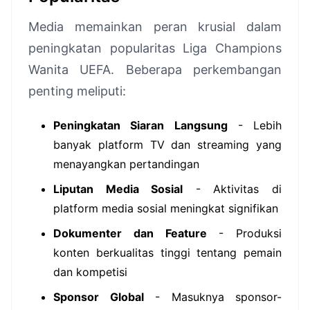
Media memainkan peran krusial dalam
peningkatan popularitas Liga Champions
Wanita UEFA. Beberapa perkembangan
penting meliputi:
Peningkatan Siaran Langsung
- Lebih
banyak platform TV dan streaming yang
menayangkan pertandingan
Liputan Media Sosial
- Aktivitas di
platform media sosial meningkat signifikan
Dokumenter dan Feature
- Produksi
konten berkualitas tinggi tentang pemain
dan kompetisi
Sponsor Global
- Masuknya sponsor-