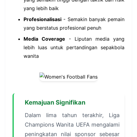
yang lebih baik
Profesionalisasi
- Semakin banyak pemain
yang berstatus profesional penuh
Media Coverage
- Liputan media yang
lebih luas untuk pertandingan sepakbola
wanita
Kemajuan Signifikan
Dalam lima tahun terakhir, Liga
Champions Wanita UEFA mengalami
peningkatan nilai sponsor sebesar