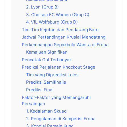
2. Lyon (Grup B)
3. Chelsea FC Women (Grup C)
4. VfL Wolfsburg (Grup D)
Tim-Tim Kejutan dan Pendatang Baru
Jadwal Pertandingan Krusial Mendatang
Perkembangan Sepakbola Wanita di Eropa
Kemajuan Signifikan
Pencetak Gol Terbanyak
Prediksi Perjalanan Knockout Stage
Tim yang Diprediksi Lolos
Prediksi Semifinalis
Prediksi Final
Faktor-Faktor yang Memengaruhi
Persaingan
1. Kedalaman Skuad
2. Pengalaman di Kompetisi Eropa
3. Kondisi Pemain Kunci