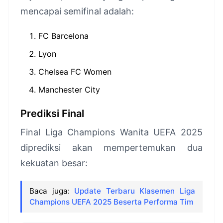
mencapai semifinal adalah:
FC Barcelona
Lyon
Chelsea FC Women
Manchester City
Prediksi Final
Final Liga Champions Wanita UEFA 2025
diprediksi akan mempertemukan dua
kekuatan besar:
Baca juga:
Update Terbaru Klasemen Liga
Champions UEFA 2025 Beserta Performa Tim