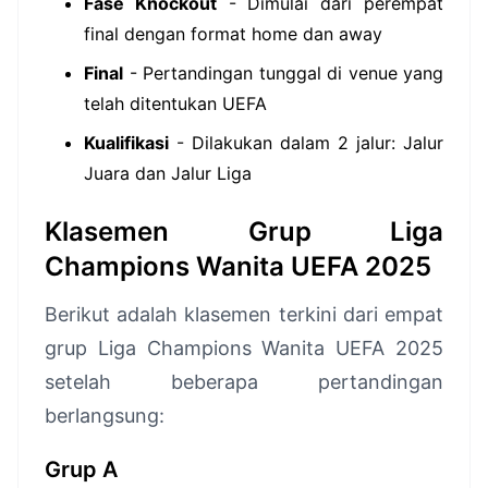
Fase Knockout
- Dimulai dari perempat
final dengan format home dan away
Final
- Pertandingan tunggal di venue yang
telah ditentukan UEFA
Kualifikasi
- Dilakukan dalam 2 jalur: Jalur
Juara dan Jalur Liga
Klasemen Grup Liga
Champions Wanita UEFA 2025
Berikut adalah klasemen terkini dari empat
grup Liga Champions Wanita UEFA 2025
setelah beberapa pertandingan
berlangsung:
Grup A