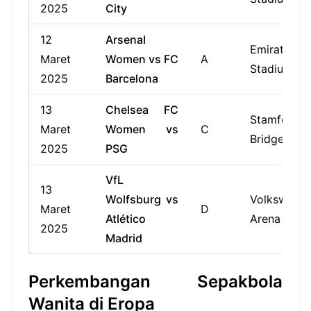
2025
City
12
Arsenal
Emirates
Maret
Women vs FC
A
Stadium
2025
Barcelona
13
Chelsea FC
Stamford
Maret
Women vs
C
Bridge
2025
PSG
VfL
13
Wolfsburg vs
Volkswage
Maret
D
Atlético
Arena
2025
Madrid
Perkembangan Sepakbola
Wanita di Eropa