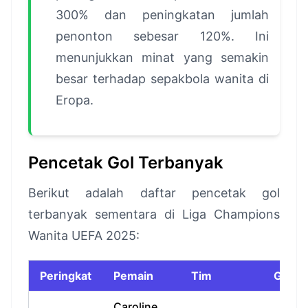
300% dan peningkatan jumlah
penonton sebesar 120%. Ini
menunjukkan minat yang semakin
besar terhadap sepakbola wanita di
Eropa.
Pencetak Gol Terbanyak
Berikut adalah daftar pencetak gol
terbanyak sementara di Liga Champions
Wanita UEFA 2025:
Peringkat
Pemain
Tim
Gol
Caroline