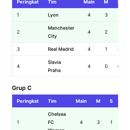
Peringkat
Tim
Main
M
S
1
Lyon
4
3
1
Manchester
2
4
2
1
City
3
Real Madrid
4
1
2
Slavia
4
4
0
0
Praha
Grup C
Peringkat
Tim
Main
M
S
K
Chelsea
1
FC
4
3
1
0