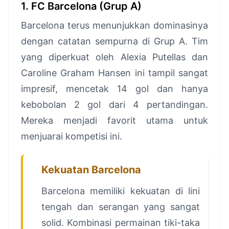
1. FC Barcelona (Grup A)
Barcelona terus menunjukkan dominasinya
dengan catatan sempurna di Grup A. Tim
yang diperkuat oleh Alexia Putellas dan
Caroline Graham Hansen ini tampil sangat
impresif, mencetak 14 gol dan hanya
kebobolan 2 gol dari 4 pertandingan.
Mereka menjadi favorit utama untuk
menjuarai kompetisi ini.
Kekuatan Barcelona
Barcelona memiliki kekuatan di lini
tengah dan serangan yang sangat
solid. Kombinasi permainan tiki-taka