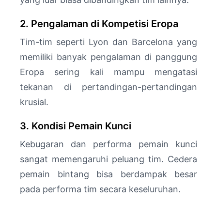
2. Pengalaman di Kompetisi Eropa
Tim-tim seperti Lyon dan Barcelona yang
memiliki banyak pengalaman di panggung
Eropa sering kali mampu mengatasi
tekanan di pertandingan-pertandingan
krusial.
3. Kondisi Pemain Kunci
Kebugaran dan performa pemain kunci
sangat memengaruhi peluang tim. Cedera
pemain bintang bisa berdampak besar
pada performa tim secara keseluruhan.