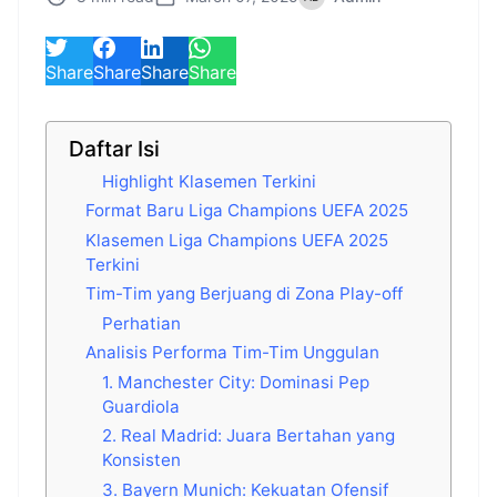
Share
Share
Share
Share
Daftar Isi
Highlight Klasemen Terkini
Format Baru Liga Champions UEFA 2025
Klasemen Liga Champions UEFA 2025
Terkini
Tim-Tim yang Berjuang di Zona Play-off
Perhatian
Analisis Performa Tim-Tim Unggulan
1. Manchester City: Dominasi Pep
Guardiola
2. Real Madrid: Juara Bertahan yang
Konsisten
3. Bayern Munich: Kekuatan Ofensif