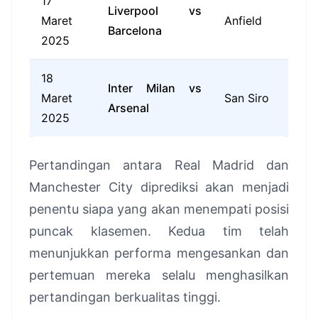
17
Liverpool vs
Maret
Anfield
Barcelona
2025
18
Inter Milan vs
Maret
San Siro
Arsenal
2025
Pertandingan antara Real Madrid dan
Manchester City diprediksi akan menjadi
penentu siapa yang akan menempati posisi
puncak klasemen. Kedua tim telah
menunjukkan performa mengesankan dan
pertemuan mereka selalu menghasilkan
pertandingan berkualitas tinggi.