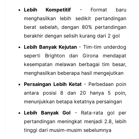
Lebih Kompetitif
- Format baru
menghasilkan lebih sedikit pertandingan
berat sebelah, dengan 80% pertandingan
berakhir dengan selisih kurang dari 2 gol
Lebih Banyak Kejutan
- Tim-tim underdog
seperti Brighton dan Girona mendapat
kesempatan melawan berbagai tim besar,
menghasilkan beberapa hasil mengejutkan
Persaingan Lebih Ketat
- Perbedaan poin
antara posisi 8 dan 20 hanya 5 poin,
menunjukkan betapa ketatnya persaingan
Lebih Banyak Gol
- Rata-rata gol per
pertandingan meningkat menjadi 2.8, lebih
tinggi dari musim-musim sebelumnya