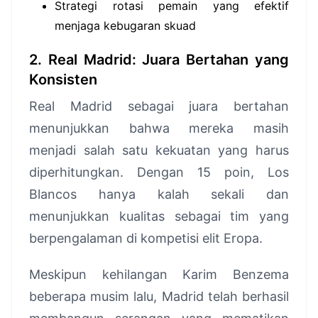
Strategi rotasi pemain yang efektif
menjaga kebugaran skuad
2. Real Madrid: Juara Bertahan yang
Konsisten
Real Madrid sebagai juara bertahan
menunjukkan bahwa mereka masih
menjadi salah satu kekuatan yang harus
diperhitungkan. Dengan 15 poin, Los
Blancos hanya kalah sekali dan
menunjukkan kualitas sebagai tim yang
berpengalaman di kompetisi elit Eropa.
Meskipun kehilangan Karim Benzema
beberapa musim lalu, Madrid telah berhasil