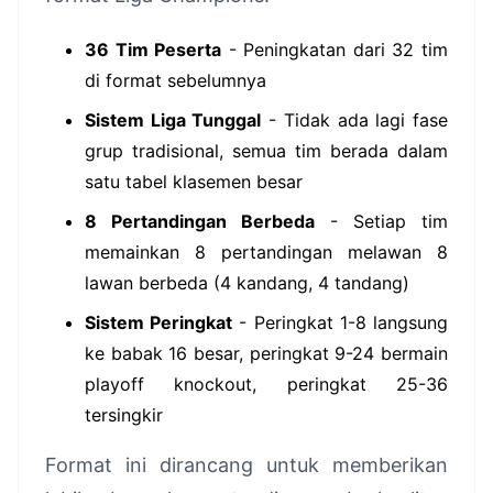
36 Tim Peserta
- Peningkatan dari 32 tim
di format sebelumnya
Sistem Liga Tunggal
- Tidak ada lagi fase
grup tradisional, semua tim berada dalam
satu tabel klasemen besar
8 Pertandingan Berbeda
- Setiap tim
memainkan 8 pertandingan melawan 8
lawan berbeda (4 kandang, 4 tandang)
Sistem Peringkat
- Peringkat 1-8 langsung
ke babak 16 besar, peringkat 9-24 bermain
playoff knockout, peringkat 25-36
tersingkir
Format ini dirancang untuk memberikan