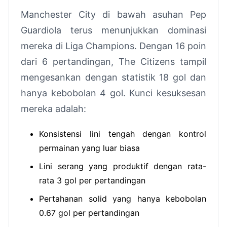
Manchester City di bawah asuhan Pep
Guardiola terus menunjukkan dominasi
mereka di Liga Champions. Dengan 16 poin
dari 6 pertandingan, The Citizens tampil
mengesankan dengan statistik 18 gol dan
hanya kebobolan 4 gol. Kunci kesuksesan
mereka adalah:
Konsistensi lini tengah dengan kontrol
permainan yang luar biasa
Lini serang yang produktif dengan rata-
rata 3 gol per pertandingan
Pertahanan solid yang hanya kebobolan
0.67 gol per pertandingan