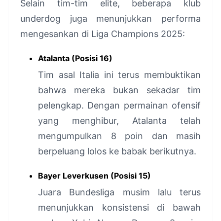
Selain tim-tim elite, beberapa klub
underdog juga menunjukkan performa
mengesankan di Liga Champions 2025:
Atalanta (Posisi 16)
Tim asal Italia ini terus membuktikan
bahwa mereka bukan sekadar tim
pelengkap. Dengan permainan ofensif
yang menghibur, Atalanta telah
mengumpulkan 8 poin dan masih
berpeluang lolos ke babak berikutnya.
Bayer Leverkusen (Posisi 15)
Juara Bundesliga musim lalu terus
menunjukkan konsistensi di bawah