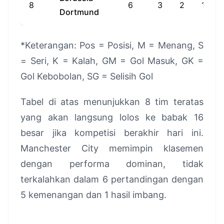
8
6
3
2
1
Dortmund
*Keterangan: Pos = Posisi, M = Menang, S
= Seri, K = Kalah, GM = Gol Masuk, GK =
Gol Kebobolan, SG = Selisih Gol
Tabel di atas menunjukkan 8 tim teratas
yang akan langsung lolos ke babak 16
besar jika kompetisi berakhir hari ini.
Manchester City memimpin klasemen
dengan performa dominan, tidak
terkalahkan dalam 6 pertandingan dengan
5 kemenangan dan 1 hasil imbang.