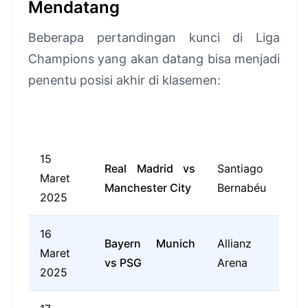
Mendatang
Beberapa pertandingan kunci di Liga
Champions yang akan datang bisa menjadi
penentu posisi akhir di klasemen:
Tanggal
Pertandingan
Stadion
15
Real Madrid vs
Santiago
Maret
Manchester City
Bernabéu
2025
16
Bayern Munich
Allianz
Maret
vs PSG
Arena
2025