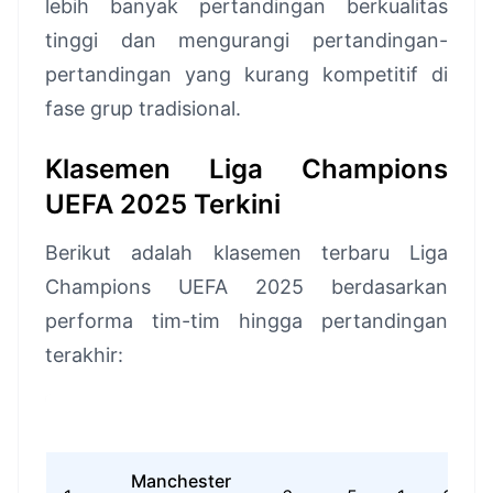
lebih banyak pertandingan berkualitas
tinggi dan mengurangi pertandingan-
pertandingan yang kurang kompetitif di
fase grup tradisional.
Klasemen Liga Champions
UEFA 2025 Terkini
Berikut adalah klasemen terbaru Liga
Champions UEFA 2025 berdasarkan
performa tim-tim hingga pertandingan
terakhir:
Pos
Klub
Main
M
S
K
Manchester