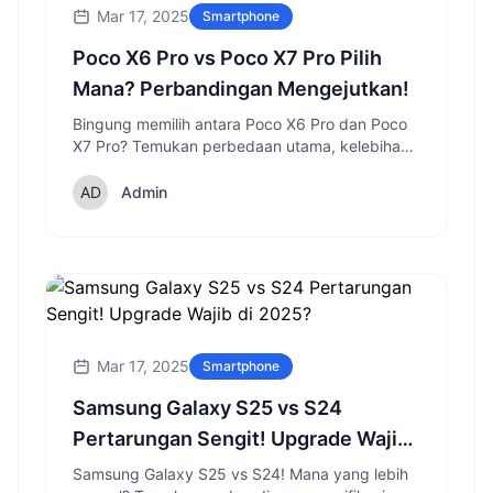
Mar 17, 2025
Smartphone
Poco X6 Pro vs Poco X7 Pro Pilih
Mana? Perbandingan Mengejutkan!
Bingung memilih antara Poco X6 Pro dan Poco
X7 Pro? Temukan perbedaan utama, kelebihan,
dan kekurangan masing-masing sebelum
memutuskan di 2025.
Admin
Mar 17, 2025
Smartphone
Samsung Galaxy S25 vs S24
Pertarungan Sengit! Upgrade Wajib
di 2025?
Samsung Galaxy S25 vs S24! Mana yang lebih