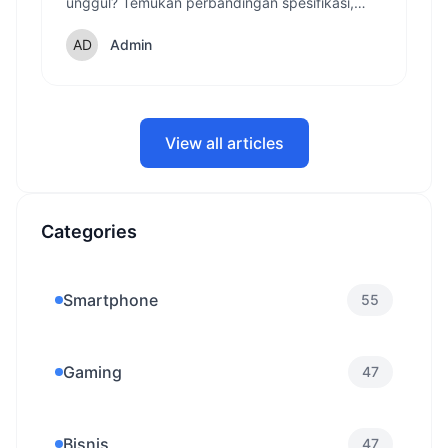
unggul? Temukan perbandingan spesifikasi,
fitur, dan inovasi terbaru dari penerus Galaxy S
series di 2025.
Admin
View all articles
Categories
Smartphone
55
Gaming
47
Bisnis
47