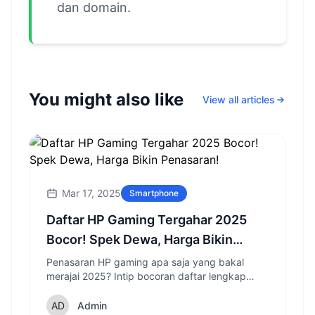
dan domain.
You might also like
View all articles
Mar 17, 2025
Smartphone
Daftar HP Gaming Tergahar 2025
Bocor! Spek Dewa, Harga Bikin
Penasaran!
Penasaran HP gaming apa saja yang bakal
merajai 2025? Intip bocoran daftar lengkap
dengan spesifikasi dewa dan fitur canggih yang
siap memanjakan gamer!
Admin