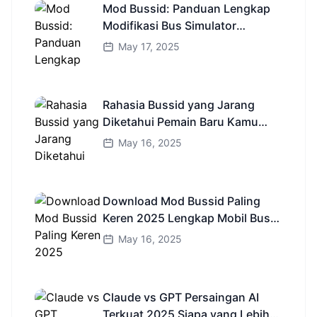
Mod Bussid: Panduan Lengkap
Modifikasi Bus Simulator
Indonesia
May 17, 2025
Rahasia Bussid yang Jarang
Diketahui Pemain Baru Kamu
Wajib Coba!
May 16, 2025
Download Mod Bussid Paling
Keren 2025 Lengkap Mobil Bus
dan Truk HD
May 16, 2025
Claude vs GPT Persaingan AI
Terkuat 2025 Siapa yang Lebih