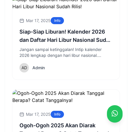
Mar 17, 2025
Info
Siap-Siap Liburan! Kalender 2026
dan Daftar Hari Libur Nasional Sudah
Rilis!
Jangan sampai ketinggalan! Intip kalender
2026 lengkap dengan hari libur nasional.
Rencanakan liburanmu dari sekarang dan
nikmati momen spesial di 2026!
Admin
Mar 17, 2025
Info
Ogoh-Ogoh 2025 Akan Diarak