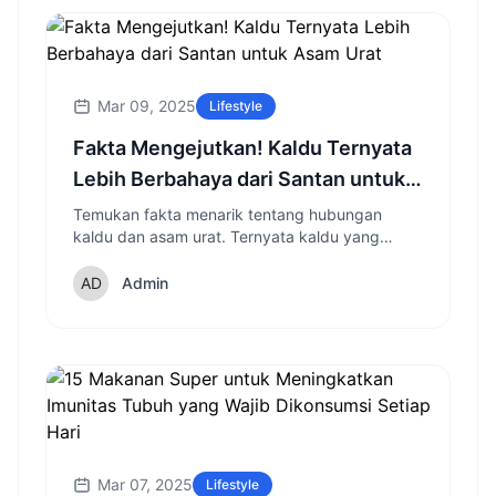
Mar 09, 2025
Lifestyle
Fakta Mengejutkan! Kaldu Ternyata
Lebih Berbahaya dari Santan untuk
Asam Urat
Temukan fakta menarik tentang hubungan
kaldu dan asam urat. Ternyata kaldu yang
sering dianggap sehat justru bisa lebih
berbahaya dari santan!
Admin
Mar 07, 2025
Lifestyle