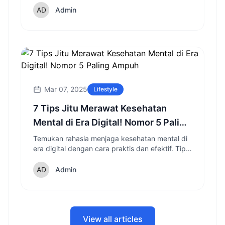
peralatan namun tetap efektif membakar kalori.
Admin
Mar 07, 2025
Lifestyle
7 Tips Jitu Merawat Kesehatan
Mental di Era Digital! Nomor 5 Paling
Ampuh
Temukan rahasia menjaga kesehatan mental di
era digital dengan cara praktis dan efektif. Tips
terbaru 2025 yang sudah terbukti oleh para ahli
kesehatan mental!
Admin
View all articles