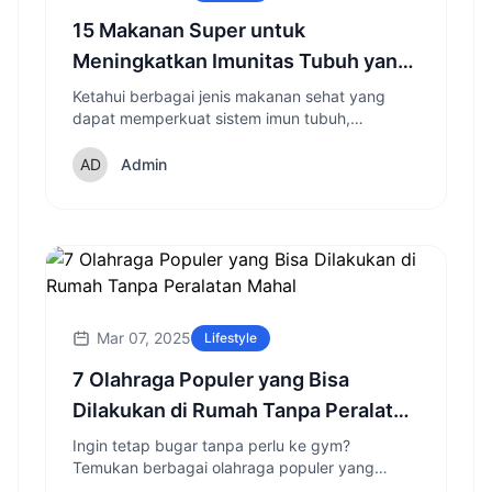
15 Makanan Super untuk
Meningkatkan Imunitas Tubuh yang
Wajib Dikonsumsi Setiap Hari
Ketahui berbagai jenis makanan sehat yang
dapat memperkuat sistem imun tubuh,
melindungi dari penyakit, dan meningkatkan
kesehatan secara keseluruhan.
Admin
Mar 07, 2025
Lifestyle
7 Olahraga Populer yang Bisa
Dilakukan di Rumah Tanpa Peralatan
Mahal
Ingin tetap bugar tanpa perlu ke gym?
Temukan berbagai olahraga populer yang
mudah dilakukan di rumah dengan minimal