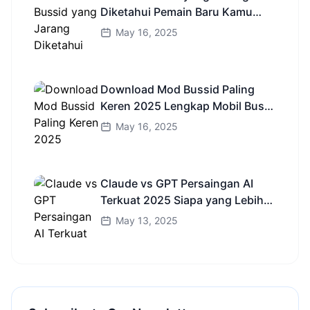
Diketahui Pemain Baru Kamu
Wajib Coba!
May 16, 2025
Download Mod Bussid Paling
Keren 2025 Lengkap Mobil Bus
dan Truk HD
May 16, 2025
Claude vs GPT Persaingan AI
Terkuat 2025 Siapa yang Lebih
Cerdas?
May 13, 2025