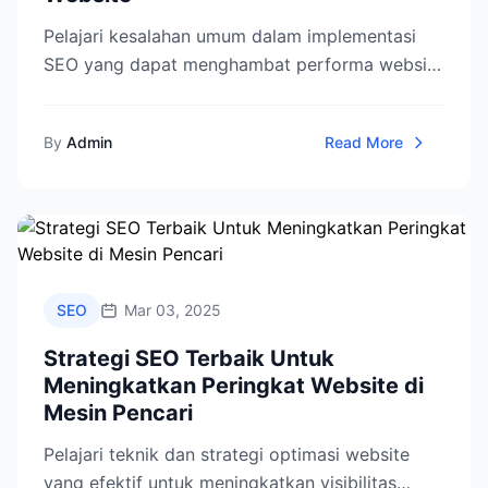
Pelajari kesalahan umum dalam implementasi
SEO yang dapat menghambat performa website
Anda di mesin pencari. Artikel ini mengungkap
praktik-praktik yang merugikan dan solusi
By
Admin
Read More
praktis untuk memperbaikinya.
SEO
Mar 03, 2025
Strategi SEO Terbaik Untuk
Meningkatkan Peringkat Website di
Mesin Pencari
Pelajari teknik dan strategi optimasi website
yang efektif untuk meningkatkan visibilitas