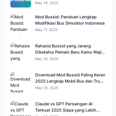
May 19, 2025
Mod Bussid: Panduan Lengkap
Modifikasi Bus Simulator Indonesia
May 17, 2025
Rahasia Bussid yang Jarang
Diketahui Pemain Baru Kamu Wajib
Coba!
May 16, 2025
Download Mod Bussid Paling Keren
2025 Lengkap Mobil Bus dan Truk
HD
May 16, 2025
Claude vs GPT Persaingan AI
Terkuat 2025 Siapa yang Lebih