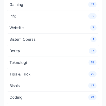
Gaming
47
Info
32
Website
7
Sistem Operasi
1
Berita
17
Teknologi
19
Tips & Trick
22
Bisnis
47
Coding
29